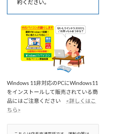
約ください。
グ
ル
ー
プ
リ
ン
ク
Windows 11非対応のPCにWindows11
をインストールして販売されている商
品にはご注意ください
<詳しくはこ
ちら>
こちらは店長直通電話です。運転中等は