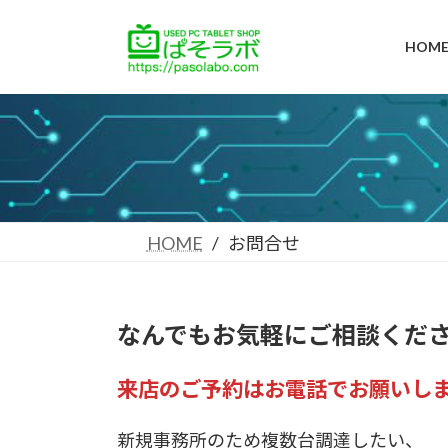
コ
ナ
ン
ビ
HOM
テ
ゲ
ン
ー
ツ
シ
へ
ョ
ス
ン
キ
に
ッ
移
プ
動
HOME
お問合せ
なんでもお気軽にご相談くだ
来店のご予約はお電話でお願いし
新規事務所のため複数台調達したい、