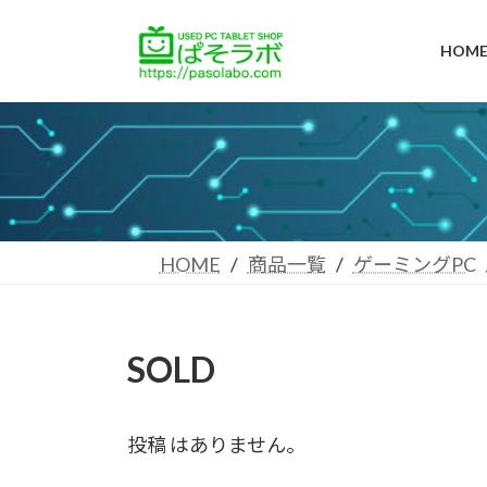
コ
ナ
ン
ビ
HOM
テ
ゲ
ン
ー
ツ
シ
へ
ョ
ス
ン
キ
に
ッ
移
プ
動
HOME
商品一覧
ゲーミングPC
SOLD
投稿 はありません。